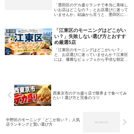
「墨田区のデカ盛りランチで本当に美味し
いお店はどこなの？」とお店選びに迷って
いませんか。結論から言うと、墨田区には
味もコスパも抜群なデカ盛りの名店が数多
く存在します。相撲部屋が点在する両国
や、繁華街である錦糸町を中心に、食欲を
「江東区のモーニングはどこがい
東京都
満たす安くて美...
い？」失敗しない選び方とおすす
め厳選5店
「江東区のモーニングはどこがいい？」
と、お店選びに迷っていませんか？江東区
には、優雅なビュッフェから手頃な朝定食
まで、絶品の朝食を提供する名店が数多く
揃っています。カフェ激戦区である清澄白
河の本格コーヒーや、駐車場完備でご家族
でも行きやすい...
西東京市のデカ盛り店で限界まで食べてみ
たい！選び方と完食のコツ
中野区のモーニング「どこが良い？」人気
店ランキングと賢い選び方