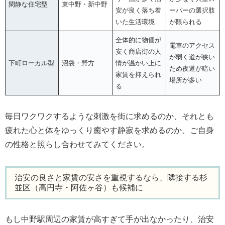
閑静な住宅型
東中野・新中野
安が良く落ち着
ーパーの選択肢
いた生活環境
が限られる
全体的に物価が
電車のアクセス
安く商店街の人
が弱く道が狭い
下町ローカル型
沼袋・野方
情が温かい上に
ため夜道が暗い
家賃を抑えられ
場所が多い
る
毎日ワクワクするような刺激を街に求めるのか、それとも
疲れた心と体をゆっくり癒やす静寂を求めるのか、ご自身
の性格と照らし合わせてみてください。
治安の良さと家賃の安さを重視するなら、隣接する杉
並区（高円寺・阿佐ヶ谷）も候補に
もし中野駅周辺の家賃が高すぎて手が出なかったり、治安