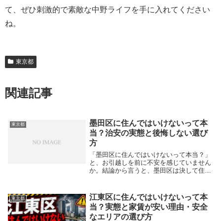
て、ぜひ刺激的で素敵な中野ライフを手に入れてください
ね。
東京都
関連記事
墨田区に住んではいけないって本
東京都
当？治安の実態と後悔しない選び
方
「墨田区に住んではいけないって本当？」
と、お引越しを前に不安を感じていません
か。結論から言うと、墨田区は決して住ん
ではいけない街ではなく、交通利便性が高
く下町情緒あふれる魅力的なエリアです。
スカイツリー周辺の再開発で街並みが整備
江東区に住んではいけないって本
東京都
され、ファミ...
当？実態と家賃が安い理由・安全
なエリアの選び方