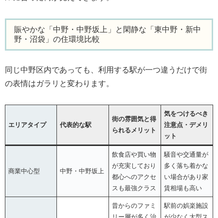
賑やかな「中野・中野坂上」と閑静な「東中野・新中
野・沼袋」の住環境比較
同じ中野区内であっても、利用する駅が一つ違うだけで街
の表情はガラリと変わります。
気をつけるべき
街の雰囲気と得
エリアタイプ
代表的な駅
注意点・デメリ
られるメリット
ット
飲食店や買い物
騒音や交通量が
が充実しており
多く落ち着かな
商業中心型
中野・中野坂上
都心へのアクセ
い場合があり家
スも最強クラス
賃相場も高い
昔からのファミ
駅前の娯楽施設
リー層が多く治
が少なく大型ス