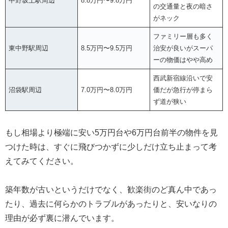
中野坂上駅周辺
8.8万円〜9.8万円
の交通量と夜の暗さ
がネック
ファミリー層も多く
東中野駅周辺
8.5万円〜9.5万円
治安が良いがスーパ
ーの物価はやや高め
西武新宿線沿いで安
沼袋駅周辺
7.0万円〜8.0万円
価だが急行が停まら
ず道が狭い
もし相場より極端に安い5万円台や6万円台前半の物件を見
つけた時は、すぐに飛びつかずに少しだけ立ち止まって考
えてみてください。
築年数が古いというだけでなく、歓楽街のど真ん中であっ
たり、過去に何らかのトラブルがあったりと、安いなりの
理由が必ず裏に潜んでいます。