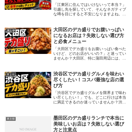
「江東区に住んではいけないって本当？」
引越し先を探していて、そんなネガティブ
な噂を目にすると不安になりますよね。結
論から言うと、江東区は区内全域が危険な
わけではなく、再開発が進むエリアを中心
に、女性の一人暮らしでも安全で非常に住
大田区のデカ盛りでお腹いっぱい
東京都
みやすい街で...
になるお店は？失敗しない選び方
と必食メニュー
「大田区でデカ盛りをお腹いっぱい食べた
いけど、どのお店がいいの？」と迷ってい
ませんか？大田区、特に蒲田周辺には、安
くて美味しいデカ盛りの名店が数多く存在
します。町工場の職人や学生の胃袋を支え
てきた歴史があり、ランチ定食からチャー
渋谷区でデカ盛りグルメを味わい
東京都
ハン、お弁当...
尽くしたい！コスパ最強な店の選
び方
「渋谷区でデカ盛りグルメを限界まで味わ
い尽くしたい！」でも、どこに行けば本当
に満足できるのか迷っていませんか？渋谷
には、ラーメンから海鮮丼まで、胃袋もコ
スパも満たしてくれる名店が数多く存在し
ます。若者が集まる土地柄、安くてがっつ
墨田区のデカ盛りランチで本当に
東京都
り食べられる...
美味しいお店は？失敗しない選び
方と注意点