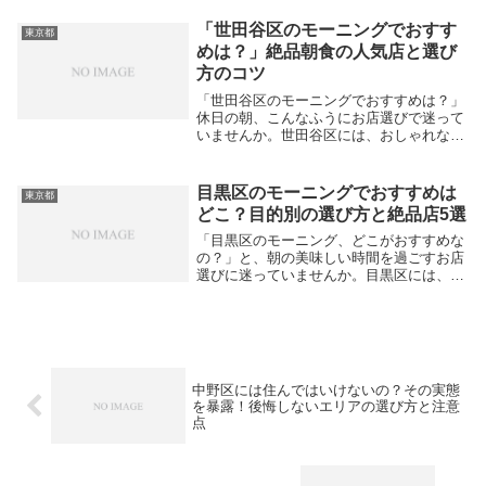
実に満たす、安くて美味しいデカ盛り店が
多数存在します。家賃が高いエリアであり
「世田谷区のモーニングでおすす
東京都
ながら、利益度外視...
めは？」絶品朝食の人気店と選び
方のコツ
「世田谷区のモーニングでおすすめは？」
休日の朝、こんなふうにお店選びで迷って
いませんか。世田谷区には、おしゃれなカ
フェのトーストからホッと落ち着く和食ま
で、絶品の朝ごはんを楽しめる名店が数多
く揃っています。三軒茶屋や経堂など、各
目黒区のモーニングでおすすめは
東京都
エリアに特...
どこ？目的別の選び方と絶品店5選
「目黒区のモーニング、どこがおすすめな
の？」と、朝の美味しい時間を過ごすお店
選びに迷っていませんか。目黒区には、早
朝から開いている便利なカフェや、こだわ
りの和食が食べられる名店が多数揃ってい
ます。とはいえ、目黒駅周辺の豪華なビュ
ッフェや、中...
中野区には住んではいけないの？その実態
を暴露！後悔しないエリアの選び方と注意
点