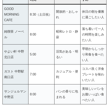
GOOD
開放的・おしゃ
休日の朝を優雅
MORNING
8:30（土日祝）
れ
に過ごしたい人
CAFE
落ち着いて一人
純喫茶 ノーベ
昭和レトロ・静
8:00
の時間を楽しみ
ル
寂
たい人
早朝からしっか
やよい軒 中野
活気がある・明
5:00
り和食を食べた
北口店
るい
い人
コスパ良く洋食
ガスト 中野駅
カジュアル・便
7:00
プレートを味わ
南口店
利
いたい人
美味しいパンを
サンジェルマン
パンの香りに包
8:00
お腹いっぱい食
中野店
まれる
べたい人