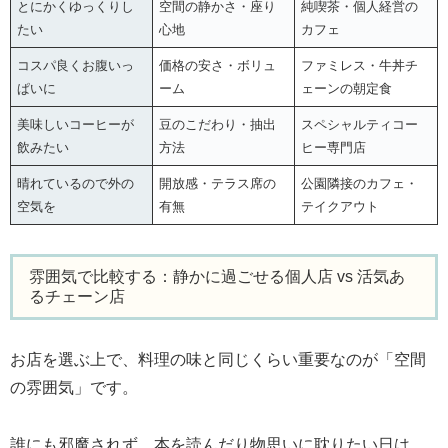
とにかくゆっくりし
空間の静かさ・座り
純喫茶・個人経営の
たい
心地
カフェ
コスパ良くお腹いっ
価格の安さ・ボリュ
ファミレス・牛丼チ
ぱいに
ーム
ェーンの朝定食
美味しいコーヒーが
豆のこだわり・抽出
スペシャルティコー
飲みたい
方法
ヒー専門店
晴れているので外の
開放感・テラス席の
公園隣接のカフェ・
空気を
有無
テイクアウト
雰囲気で比較する：静かに過ごせる個人店 vs 活気あ
るチェーン店
お店を選ぶ上で、料理の味と同じくらい重要なのが「空間
の雰囲気」です。
誰にも邪魔されず、本を読んだり物思いに耽りたい日は、