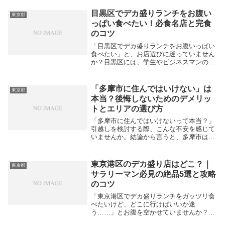
まで、あなたの目的を満たす最高の朝食ス
ポットが揃っています。早朝から営業して
目黒区でデカ盛りランチをお腹い
東京都
いるカフェや、美...
っぱい食べたい！必食名店と完食
のコツ
「目黒区でデカ盛りランチをお腹いっぱい
食べたい」と、お店選びに迷っていません
か？目黒区には、学生やビジネスマンの胃
袋を満たす、美味しくてボリューム満点な
名店が数多く存在します。老舗の定食屋か
ら話題のラーメン店まで、ジャンルも多岐
「多摩市に住んではいけない」は
東京都
にわたるため...
本当？後悔しないためのデメリッ
トとエリアの選び方
「多摩市に住んではいけないって本当？」
引越しを検討する際、こんな不安を感じて
いませんか。結論から言うと、多摩市は自
然豊かで子育てしやすい魅力的な街であ
り、決して「住んではいけない」場所では
ありません。ネット上のネガティブな噂
東京港区のデカ盛り店はどこ？｜
東京都
は、過去のイメー...
サラリーマン必見の絶品5選と攻略
のコツ
「東京港区でデカ盛りランチをガッツリ食
べたいけど、どこに行けばいいか迷
う……」とお腹を空かせていませんか？港
区には、オフィス街で働く方々の胃袋を確