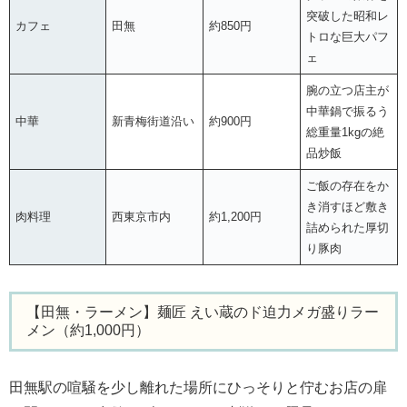
突破した昭和レ
カフェ
田無
約850円
トロな巨大パフ
ェ
腕の立つ店主が
中華鍋で振るう
中華
新青梅街道沿い
約900円
総重量1kgの絶
品炒飯
ご飯の存在をか
き消すほど敷き
肉料理
西東京市内
約1,200円
詰められた厚切
り豚肉
【田無・ラーメン】麺匠 えい蔵のド迫力メガ盛りラー
メン（約1,000円）
田無駅の喧騒を少し離れた場所にひっそりと佇むお店の扉