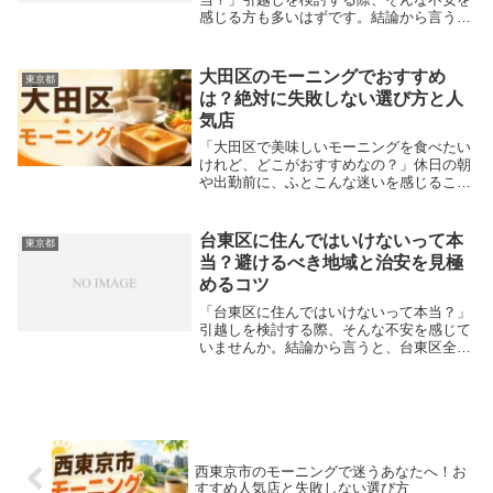
感じる方も多いはずです。結論から言う
と、豊島区全体が危険なわけではなく、住
む場所をしっかり選べば全く問題ありませ
ん。池袋駅周辺の繁華街など一部エリアの
大田区のモーニングでおすすめ
東京都
犯罪発生率が高いた...
は？絶対に失敗しない選び方と人
気店
「大田区で美味しいモーニングを食べたい
けれど、どこがおすすめなの？」休日の朝
や出勤前に、ふとこんな迷いを感じること
はありませんか。大田区には、レトロな純
喫茶から絶品パンの食べ放題まで、早起き
してでも行きたくなる名店が揃っていま
台東区に住んではいけないって本
東京都
す。蒲田エリア...
当？避けるべき地域と治安を見極
めるコツ
「台東区に住んではいけないって本当？」
引越しを検討する際、そんな不安を感じて
いませんか。結論から言うと、台東区全体
が危険なわけではなく、一部の注意すべき
エリアを避ければ快適に暮らせます。繁華
街やドヤ街の歴史を持つ地域があるため治
安に懸念を持...
西東京市のモーニングで迷うあなたへ！お
すすめ人気店と失敗しない選び方