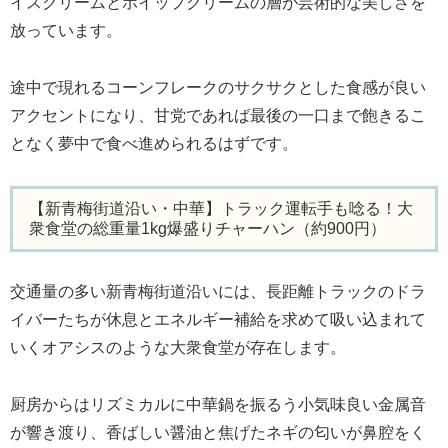
イスクリームとホイップクリームの層が芸術的な美しさを
放っています。
途中で現れるコーンフレークのサクサクとした食感が良い
アクセントになり、甘党であれば最後の一口まで飽きるこ
となく夢中で食べ進められるはずです。
【新青梅街道沿い・中華】トラック運転手も唸る！大
衆食堂の総重量1kg爆盛りチャーハン（約900円）
交通量の多い新青梅街道沿いには、長距離トラックのドラ
イバーたちが休息とエネルギー補給を求めて吸い込まれて
いくオアシスのような大衆食堂が存在します。
厨房からはリズミカルに中華鍋を振るう小気味良い金属音
が響き渡り、香ばしい醤油と焦げたネギの匂いが鼻腔をく