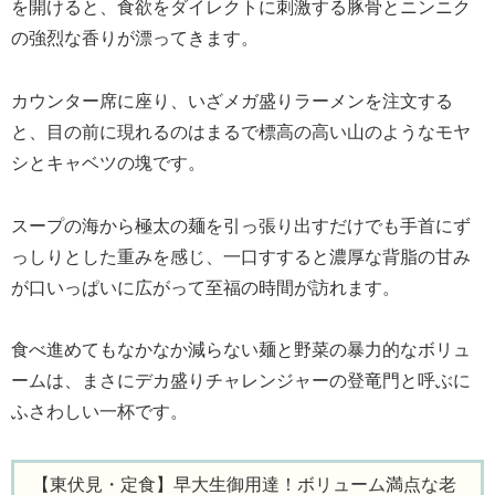
を開けると、食欲をダイレクトに刺激する豚骨とニンニク
の強烈な香りが漂ってきます。
カウンター席に座り、いざメガ盛りラーメンを注文する
と、目の前に現れるのはまるで標高の高い山のようなモヤ
シとキャベツの塊です。
スープの海から極太の麺を引っ張り出すだけでも手首にず
っしりとした重みを感じ、一口すすると濃厚な背脂の甘み
が口いっぱいに広がって至福の時間が訪れます。
食べ進めてもなかなか減らない麺と野菜の暴力的なボリュ
ームは、まさにデカ盛りチャレンジャーの登竜門と呼ぶに
ふさわしい一杯です。
【東伏見・定食】早大生御用達！ボリューム満点な老