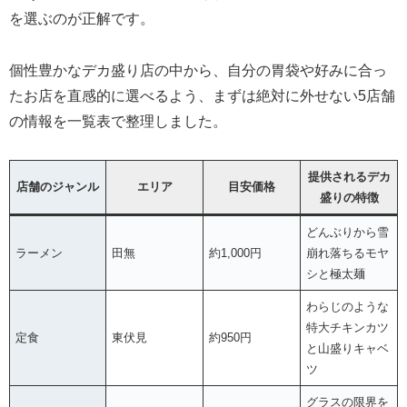
を選ぶのが正解です。
個性豊かなデカ盛り店の中から、自分の胃袋や好みに合っ
たお店を直感的に選べるよう、まずは絶対に外せない5店舗
の情報を一覧表で整理しました。
提供されるデカ
店舗のジャンル
エリア
目安価格
盛りの特徴
どんぶりから雪
ラーメン
田無
約1,000円
崩れ落ちるモヤ
シと極太麺
わらじのような
特大チキンカツ
定食
東伏見
約950円
と山盛りキャベ
ツ
グラスの限界を