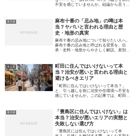
不安を感じていませんか。結論から言う
と、港区全域が住んではいけないわけでは
ありません。六本木など一部の繁華街周辺
を避ければ、非常に治安が良く住みやすい
麻布十番の「忌み地」の噂は本
東京都
街です。夜の六...
当？ヤバいと言われる理由と歴
史・地形の真実
麻布十番の忌み地について知りたい人へ。
麻布十番の忌み地と呼ばれる背景を、伝
承・史料・地形からやさしく解説。差別や
風評に配慮しつつ、散策のマナーや安全確
認のポイントも紹介します。
町田に住んではいけないって本
東京都
当？治安が悪いと言われる理由と
避けるべきエリア
「町田に住んではいけないって本当？」
と、引っ越しを前に治安や住環境へ不安を
感じていませんか。この記事では、町田の
一部が危険と言われる理由や具体的な要注
意エリアから、安全で快適に暮らせる物件
の選び方まで詳しく解説します。町田に住
「豊島区に住んではいけない」は
東京都
んではいけない...
本当？治安が悪いエリアの実態と
失敗しない選び方
「豊島区には住んではいけないって本
当？」引越しを検討する際、そんな不安を