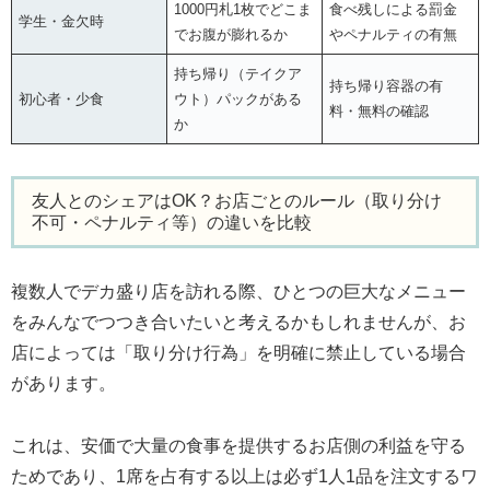
1000円札1枚でどこま
食べ残しによる罰金
学生・金欠時
でお腹が膨れるか
やペナルティの有無
持ち帰り（テイクア
持ち帰り容器の有
初心者・少食
ウト）パックがある
料・無料の確認
か
友人とのシェアはOK？お店ごとのルール（取り分け
不可・ペナルティ等）の違いを比較
複数人でデカ盛り店を訪れる際、ひとつの巨大なメニュー
をみんなでつつき合いたいと考えるかもしれませんが、お
店によっては「取り分け行為」を明確に禁止している場合
があります。
これは、安価で大量の食事を提供するお店側の利益を守る
ためであり、1席を占有する以上は必ず1人1品を注文するワ