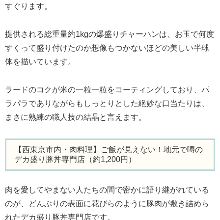
すぐります。
提供される総重量約1kgの爆盛りチャーハンは、お玉で何度
すくって盛り付けたのか想像もつかないほどの美しい半球
体を描いています。
ラードのコクが米の一粒一粒をコーティングしており、パ
ラパラでありながらもしっとりとした絶妙な口当たりは、
まさに熟練の職人技の結晶と言えます。
【西東京市内・肉料理】ご飯が見えない！地元で噂の
デカ盛り豚丼専門店（約1,200円）
肉を愛してやまない人たちの間で密かに語り継がれている
のが、どんぶりの表面に花びらのように豚肉が敷き詰めら
れたデカ盛り豚丼専門店です。