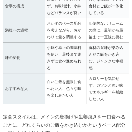
食事の構成
ず、お味噌汁、小鉢
食材とご飯が一体化
などバランスが良い
している
おかずのペース配分
圧倒的なボリューム
満腹への過程
を考えながら、おか
の塊に、最初から最
わりで量を調整する
後まで一直線に挑む
小鉢や卓上の調味料
食材の旨味が染み込
を使い、最後まで飽
んだご飯をかき込
味の変化
きずに食べ進められ
む、ジャンクな幸福
る
感
カロリーを気にせ
白いご飯を無限に食
ず、ガツンと強い味
おすすめな人
べたい人、色々な味
でエネルギーを補給
を楽しみたい人
したい人
定食スタイルは、メインの唐揚げや生姜焼きを一口食べる
ごとに、どれくらいのご飯をかき込むかというペース配分