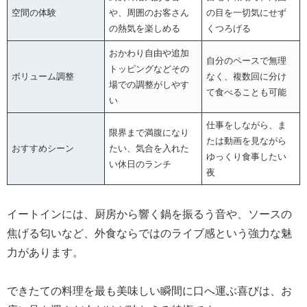
空間の体験
や、周囲のお客さん
の目を一切気にせず
の熱気を楽しめる
くつろげる
おかわり自由や追加
自分のペースで無理
トッピングなどその
ボリューム調整
なく、複数回に分け
場での調整がしやす
て食べることも可能
い
仕事をしながら、ま
限界まで満腹になり
たは動画を見ながら
おすすめシーン
たい、気合を入れた
ゆっくり食事したい
い休日のランチ
夜
イートインには、厨房から響く鍋を振るう音や、ソースの
焦げる匂いなど、外食ならではのライブ感という強力な魅
力があります。
できたての料理を最も美味しい瞬間に口へ運ぶ喜びは、お