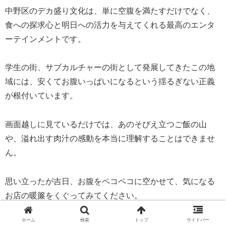
中野区のデカ盛り文化は、単に空腹を満たすだけでなく、
食への探求心と明日への活力を与えてくれる最高のエンタ
ーテインメントです。
学生の街、サブカルチャーの街として発展してきたこの地
域には、安くてお腹いっぱいになるという揺るぎない正義
が根付いています。
画面越しに見ているだけでは、あのそびえ立つご飯の山
や、溢れ出す肉汁の感動を本当に理解することはできませ
ん。
思い立ったが吉日、お腹をペコペコに空かせて、気になる
お店の暖簾をくぐってみてください。
ホーム
検索
トップ
サイドバー
優しくて温かい店主たちの笑顔と、想像を絶するボリュー