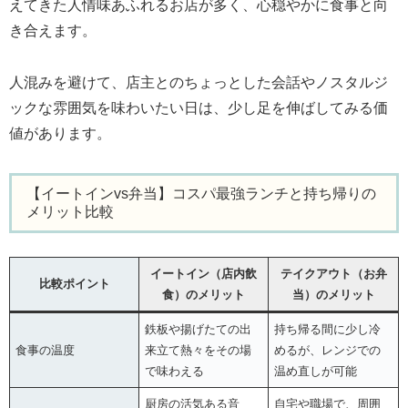
えてきた人情味あふれるお店が多く、心穏やかに食事と向
き合えます。
人混みを避けて、店主とのちょっとした会話やノスタルジ
ックな雰囲気を味わいたい日は、少し足を伸ばしてみる価
値があります。
【イートインvs弁当】コスパ最強ランチと持ち帰りの
メリット比較
イートイン（店内飲
テイクアウト（お弁
比較ポイント
食）のメリット
当）のメリット
鉄板や揚げたての出
持ち帰る間に少し冷
食事の温度
来立て熱々をその場
めるが、レンジでの
で味わえる
温め直しが可能
厨房の活気ある音
自宅や職場で、周囲