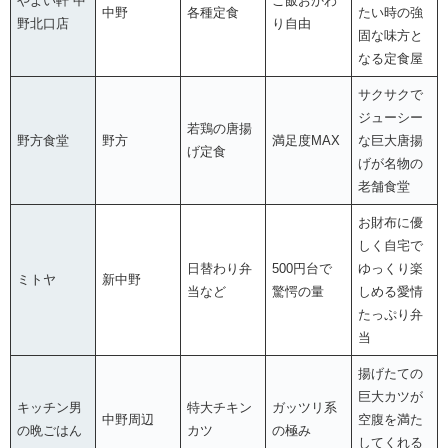
やよい軒 中
ご飯おかわ
中野
各種定食
たい時の強
野北口店
り自由
固な味方と
なる定食屋
サクサクで
ジューシー
若鶏の唐揚
野方食堂
野方
満足度MAX
な巨大唐揚
げ定食
げが名物の
老舗食堂
お財布に優
しく自宅で
日替わり弁
500円台で
ゆっくり楽
ミトヤ
新中野
当など
驚愕の量
しめる愛情
たっぷり弁
当
揚げたての
巨大カツが
キッチン男
特大チキン
ガッツリ系
中野周辺
空腹を満た
の晩ごはん
カツ
の極み
してくれる