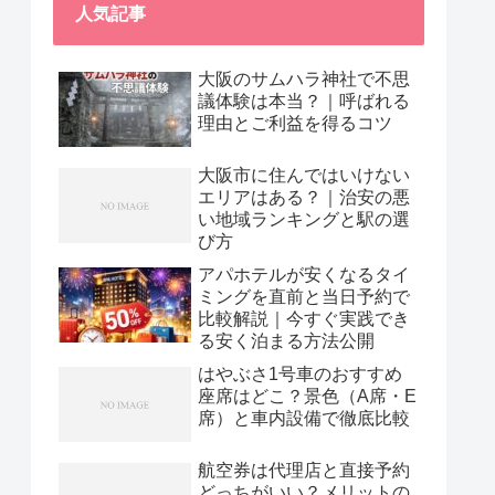
人気記事
大阪のサムハラ神社で不思
議体験は本当？｜呼ばれる
理由とご利益を得るコツ
大阪市に住んではいけない
エリアはある？｜治安の悪
い地域ランキングと駅の選
び方
アパホテルが安くなるタイ
ミングを直前と当日予約で
比較解説｜今すぐ実践でき
る安く泊まる方法公開
はやぶさ1号車のおすすめ
座席はどこ？景色（A席・E
席）と車内設備で徹底比較
航空券は代理店と直接予約
どっちがいい？メリットの