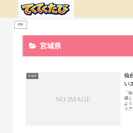
PR
宮城県
仙
宮城県
い
「仙
感じ
よう
リア