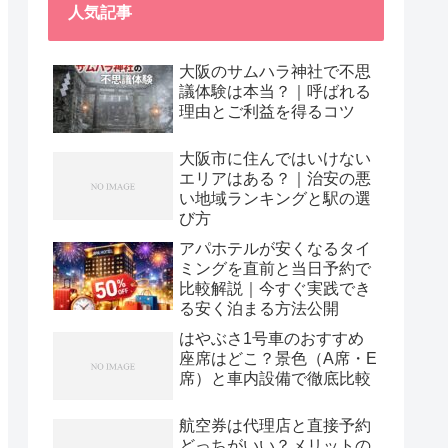
人気記事
大阪のサムハラ神社で不思
議体験は本当？｜呼ばれる
理由とご利益を得るコツ
大阪市に住んではいけない
エリアはある？｜治安の悪
い地域ランキングと駅の選
び方
アパホテルが安くなるタイ
ミングを直前と当日予約で
比較解説｜今すぐ実践でき
る安く泊まる方法公開
はやぶさ1号車のおすすめ
座席はどこ？景色（A席・E
席）と車内設備で徹底比較
航空券は代理店と直接予約
どっちがいい？メリットの