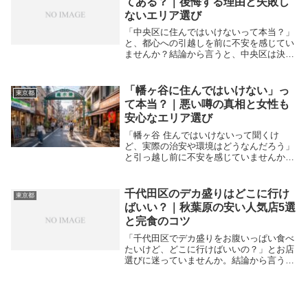
てある？｜後悔する理由と失敗し
ないエリア選び
「中央区に住んではいけないって本当？」
と、都心への引越しを前に不安を感じてい
ませんか？結論から言うと、中央区は決し
て「住んではいけない」街ではありませ
ん。むしろ、交通利便性や資産価値を重視
する人にとっては最高の環境です。銀座や
「幡ヶ谷に住んではいけない」っ
東京都
日本橋など商業...
て本当？｜悪い噂の真相と女性も
安心なエリア選び
「幡ヶ谷 住んではいけないって聞くけ
ど、実際の治安や環境はどうなんだろう」
と引っ越し前に不安を感じていませんか？
結論から言うと、幡ヶ谷は一部の極端な噂
とは裏腹に、新宿へのアクセスが抜群で非
常に住みやすい街です。過去の古い街並み
千代田区のデカ盛りはどこに行け
東京都
のイメージや、...
ばいい？｜秋葉原の安い人気店5選
と完食のコツ
「千代田区でデカ盛りをお腹いっぱい食べ
たいけど、どこに行けばいいの？」とお店
選びに迷っていませんか。結論から言う
と、秋葉原・神保町エリアには、安くて美
味しいデカ盛りの聖地が数多く集中してい
ます。学生街や電気街として発展してきた
歴史から、定食...