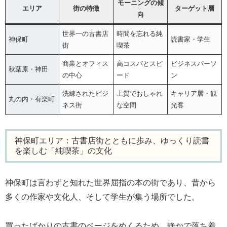
モーニングの傾
エリア
街の特徴
ターゲット層
向
世界一の古書店
時間を忘れる純
神保町
読書家・学生
街
喫茶
商業とオフィス
高コスパとスピ
ビジネスパーソ
秋葉原・神田
の中心
ード
ン
洗練されたビジ
上質でおしゃれ
キャリア層・観
丸の内・有楽町
ネス街
な空間
光客
神保町エリア：古書店街とともに歩み、ゆっくり読書
を楽しむ「純喫茶」の文化
神保町は言わずと知れた世界屈指の本の街であり、昔から
多くの作家や文化人、そして学生が集う場所でした。
買ったばかりの古書のページをめくるため、静かで落ち着