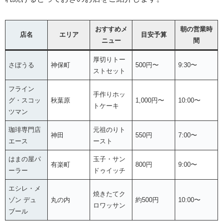
おすすめメ
朝の営業時
店名
エリア
目安予算
ニュー
間
厚切りトー
さぼうる
神保町
500円〜
9:30〜
ストセット
フライン
手作りホッ
グ・スコッ
秋葉原
1,000円〜
10:00〜
トケーキ
ツマン
珈琲専門店
元祖のりト
神田
550円
7:00〜
エース
ースト
はまの屋パ
玉子・サン
有楽町
800円
9:00〜
ーラー
ドゥイッチ
エシレ・メ
焼きたてク
ゾン デュ
丸の内
約500円
10:00〜
ロワッサン
ブール