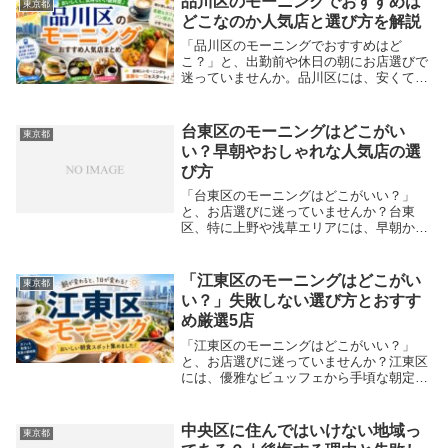
品川区のモーニングでおすすめは
東京都
どこなのか人気店と選び方を解説
「品川区のモーニングでおすすめはど
こ？」と、出勤前や休日の朝にお店選びで
迷っていませんか。品川区には、安くて美
味しいパン食べ放題から、駅構内で早朝7
時から利用できるおしゃれなカフェまで、
絶品のモーニングが揃っています。ビジネ
台東区のモーニングはどこがい
東京都
スの拠点としての...
い？早朝やおしゃれな人気店の選
び方
「台東区のモーニングはどこがいい？」
と、お店選びに迷っていませんか？台東
区、特に上野や浅草エリアには、早朝から
営業するレトロな純喫茶から、おしゃれな
最新カフェまで、絶品モーニングが豊富に
揃っています。観光客から地元民まで多く
「江東区のモーニングはどこがい
東京都
の人に愛される名...
い？」失敗しない選び方とおすす
め厳選5店
「江東区のモーニングはどこがいい？」
と、お店選びに迷っていませんか？江東区
には、優雅なビュッフェから手頃な朝定食
まで、絶品の朝食を提供する名店が数多く
揃っています。カフェ激戦区である清澄白
河の本格コーヒーや、駐車場完備でご家族
中央区に住んではいけない地域っ
東京都
でも行きやすい...