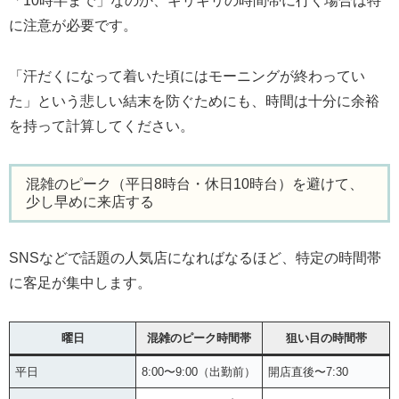
「10時半まで」なのか、ギリギリの時間帯に行く場合は特
に注意が必要です。
「汗だくになって着いた頃にはモーニングが終わってい
た」という悲しい結末を防ぐためにも、時間は十分に余裕
を持って計算してください。
混雑のピーク（平日8時台・休日10時台）を避けて、
少し早めに来店する
SNSなどで話題の人気店になればなるほど、特定の時間帯
に客足が集中します。
曜日
混雑のピーク時間帯
狙い目の時間帯
平日
8:00〜9:00（出勤前）
開店直後〜7:30