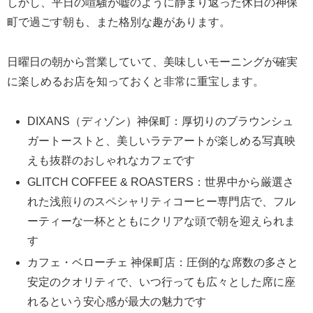
しかし、平日の喧騒が嘘のように静まり返った休日の神保
町で過ごす朝も、また格別な趣があります。
日曜日の朝から営業していて、美味しいモーニングが確実
に楽しめるお店を知っておくと非常に重宝します。
DIXANS（ディゾン）神保町：厚切りのブラウンシュ
ガートーストと、美しいラテアートが楽しめる写真映
えも抜群のおしゃれなカフェです
GLITCH COFFEE & ROASTERS：世界中から厳選さ
れた浅煎りのスペシャリティコーヒー専門店で、フル
ーティーな一杯とともにクリアな頭で朝を迎えられま
す
カフェ・ベローチェ 神保町店：圧倒的な席数の多さと
安定のクオリティで、いつ行っても広々とした席に座
れるという安心感が最大の魅力です