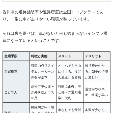
香川県の道路舗装率や道路密度は全国トップクラスであ
り、非常に車が走りやすい環境が整っています。
それは裏を返せば、車がないと何も始まらないインフラ構
造になっているということです。
交通手段
特徴と実態
メリット
デメリット
県民の必須アイ
どこへでも自由
維持費がかか
自家用車
テム。一人一台
に行ける。うど
る。朝夕の渋滞
保有が基本
ん屋巡りも容易
が激しい
高松市中心部〜
時間に正確。中
運賃がやや高
ことでん
郊外を結ぶ市民
心部への通勤通
め。終電が早い
の足
学に便利
路線網は年々縮
車なしでも最低
本数が少なく、
路線バス
小。車を持たな