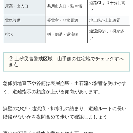
道路GLより十分に高
床高・出入口
共用出入口・駐車場
い
電気設備
受電室・非常電源
地上階か上部設置
逆流痕なし・桝が多
排水
桝・側溝・逆流痕
い
② 土砂災害警戒区域：山手側の住宅地でチェックすべ
き点
急傾斜地直下や谷筋は表層崩壊・土石流の影響を受けやす
く、避難指示の頻度が上がる傾向があります。
擁壁のひび・越流痕・排水孔の詰まり、避難ルートに長い
階段がないかを夜間含めて歩いて確認しましょう。