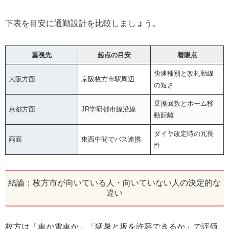
下表を目安に通勤設計を比較しましょう。
重視先
起点の目安
着眼点
快速種別と改札動線
大阪方面
京阪枚方市駅周辺
の短さ
乗換回数とホーム移
京都方面
JR学研都市線沿線
動距離
ダイヤ改定時の冗長
両面
東西中間でバス連携
性
結論：枚方市が向いている人・向いていない人の決定的な
違い
枚方は「車か電車か」「猛暑と坂を許容できるか」で評価