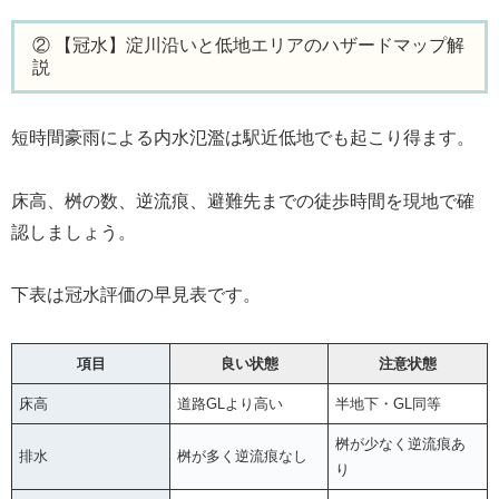
② 【冠水】淀川沿いと低地エリアのハザードマップ解
説
短時間豪雨による内水氾濫は駅近低地でも起こり得ます。
床高、桝の数、逆流痕、避難先までの徒歩時間を現地で確
認しましょう。
下表は冠水評価の早見表です。
項目
良い状態
注意状態
床高
道路GLより高い
半地下・GL同等
桝が少なく逆流痕あ
排水
桝が多く逆流痕なし
り