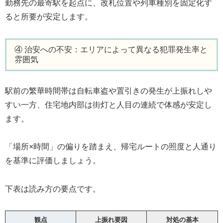
勤務先の最寄駅を起点に、改札位置や列車種別を固定化す
ると所要が安定します。
④ 治安への不安：エリアによって異なる犯罪発生率と
雰囲気
駅前の繁華時間帯は自転車盗や置引きの発生が上振れしや
すい一方、住宅地内部は街灯と人目の連続で体感が安定し
ます。
「場所×時間」の偏りを踏まえ、帰宅ルートの照度と人通り
を基準に評価しましょう。
下表は読み方の要点です。
観点
上振れ要因
対処の基本