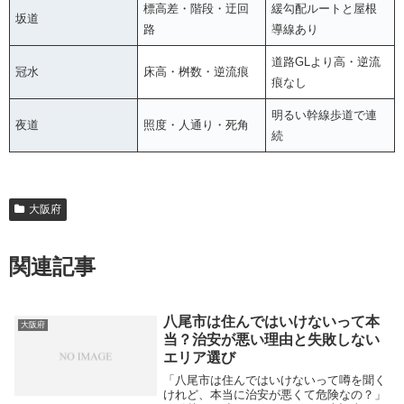
標高差・階段・迂回
緩勾配ルートと屋根
坂道
路
導線あり
道路GLより高・逆流
冠水
床高・桝数・逆流痕
痕なし
明るい幹線歩道で連
夜道
照度・人通り・死角
続
大阪府
関連記事
八尾市は住んではいけないって本
大阪府
当？治安が悪い理由と失敗しない
エリア選び
「八尾市は住んではいけないって噂を聞く
けれど、本当に治安が悪くて危険なの？」