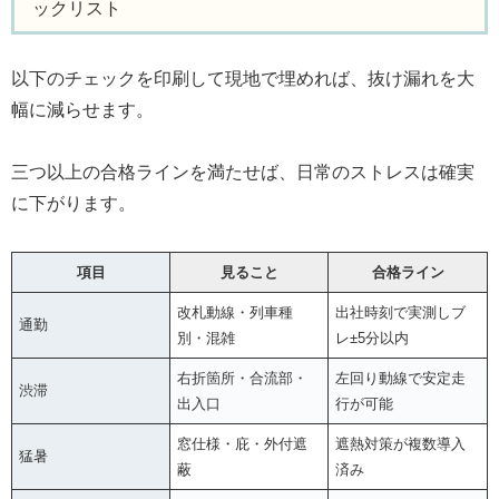
ックリスト
以下のチェックを印刷して現地で埋めれば、抜け漏れを大
幅に減らせます。
三つ以上の合格ラインを満たせば、日常のストレスは確実
に下がります。
項目
見ること
合格ライン
改札動線・列車種
出社時刻で実測しブ
通勤
別・混雑
レ±5分以内
右折箇所・合流部・
左回り動線で安定走
渋滞
出入口
行が可能
窓仕様・庇・外付遮
遮熱対策が複数導入
猛暑
蔽
済み