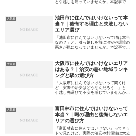
と引越しを迷っていませんか。本記事で
は、八尾市が避けられがちな理由の真相
と、ハザードマップや駅ごとの特徴を踏ま
えた、女性やファミリーでも安心して暮ら
池田市に住んではいけないって本
大阪府
せるエリア選びの...
当？｜後悔する理由と失敗しない
エリア選び
「池田市に住んではいけないって噂は本当
なの？」と、引っ越しを前に治安や環境の
悪さが気になっていませんか。本記事で
は、坂道の多さや一部エリアの騒音といっ
たネガティブな噂の真相を紐解き、後悔し
ない物件選びのポイントを解説します。池
大阪市に住んではいけないエリア
大阪府
田市に住んでは...
はある？｜治安の悪い地域ランキ
ングと駅の選び方
「大阪市に住んではいけないって聞くけ
ど、実際の治安はどうなんだろう…」と、
引越し先選びで不安を感じていませんか？
結論から言うと、大阪市内には犯罪発生率
が相対的に高く、特に女性や初めての一人
暮らしでは避けたほうが無難なエリアが明
富田林市に住んではいけないって
大阪府
確に存在します...
本当？｜噂の理由と後悔しないエ
リアの選び方
『富田林市に住んではいけない』ってネッ
トで見たけど、実際の治安や利便性は大丈