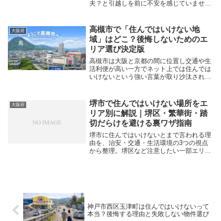
夫？と引越しを前に不安を感じていません
か。この記事では、噂の真相を客観的なデ
ータから解明し、あなたに合った安全で快
適なエリアを見極める具体的な選び方を解
高槻市で「住んではいけない地
大阪府
説します。富...
域」はどこ？後悔しないためのエ
リア選び決定版
高槻市は大阪と京都の間に位置し交通や生
活利便が高い一方でネット上では住んでは
いけないという強い言葉が取り沙汰される
ことがあります。本記事ではそうした噂の
背景と実態を冷静に整理し災害や生活動線
子育てや資産性まで横断的にチェックでき
堺市で住んではいけない場所をエ
大阪府
るように解説...
リア別に解説｜堺区・繁華街・踏
切だらけを避ける裏ワザ指南
堺市に住んではいけないとまで言われる理
由を、治安・交通・生活環境の3つの視点
から整理。堺区など注意したい一部エリア
と、落ち着いて暮らせる南区や東区などの
違いを押さえ、堺市で失敗しない物件探し
のポイントを紹介します。
神戸市西区玉津町は住んではいけないって
本当？後悔する理由と失敗しない物件選び