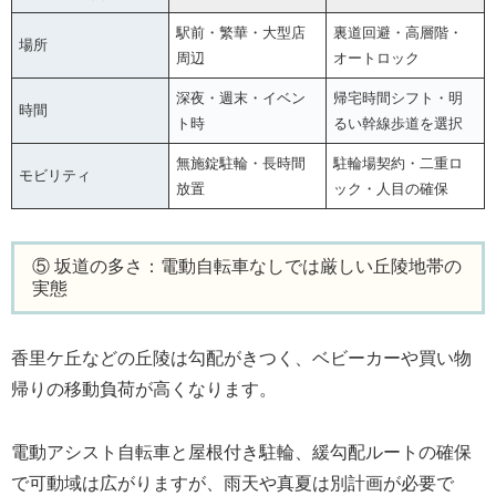
駅前・繁華・大型店
裏道回避・高層階・
場所
周辺
オートロック
深夜・週末・イベン
帰宅時間シフト・明
時間
ト時
るい幹線歩道を選択
無施錠駐輪・長時間
駐輪場契約・二重ロ
モビリティ
放置
ック・人目の確保
⑤ 坂道の多さ：電動自転車なしでは厳しい丘陵地帯の
実態
香里ケ丘などの丘陵は勾配がきつく、ベビーカーや買い物
帰りの移動負荷が高くなります。
電動アシスト自転車と屋根付き駐輪、緩勾配ルートの確保
で可動域は広がりますが、雨天や真夏は別計画が必要で