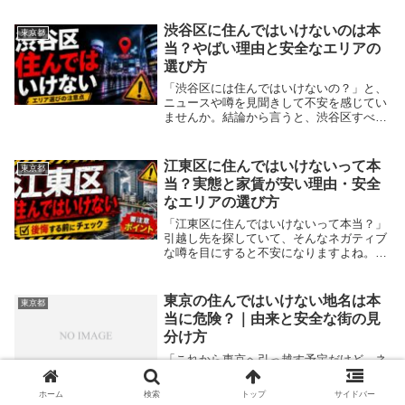
渋谷区に住んではいけないのは本
東京都
当？やばい理由と安全なエリアの
選び方
「渋谷区には住んではいけないの？」と、
ニュースや噂を見聞きして不安を感じてい
ませんか。結論から言うと、渋谷区すべて
が危険なわけではなく、エリア選びさえ間
違えなければ非常に快適に暮らせます。駅
前の繁華街や一部の路地裏など、夜間に治
江東区に住んではいけないって本
東京都
安が悪化する...
当？実態と家賃が安い理由・安全
なエリアの選び方
「江東区に住んではいけないって本当？」
引越し先を探していて、そんなネガティブ
な噂を目にすると不安になりますよね。結
論から言うと、江東区は区内全域が危険な
わけではなく、再開発が進むエリアを中心
に、女性の一人暮らしでも安全で非常に住
東京の住んではいけない地名は本
東京都
みやすい街で...
当に危険？｜由来と安全な街の見
分け方
「これから東京へ引っ越す予定だけど、ネ
ットでよく見る住んではいけない地名は本
当に避けるべきなの？」と不安に感じてい
ホーム
検索
トップ
サイドバー
ませんか。本記事では、地名の由来に隠さ