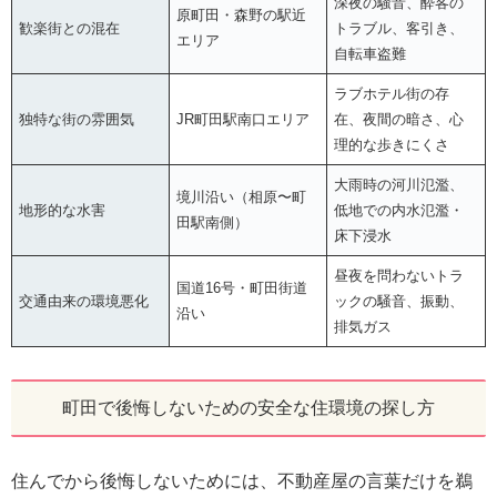
深夜の騒音、酔客の
原町田・森野の駅近
歓楽街との混在
トラブル、客引き、
エリア
自転車盗難
ラブホテル街の存
独特な街の雰囲気
JR町田駅南口エリア
在、夜間の暗さ、心
理的な歩きにくさ
大雨時の河川氾濫、
境川沿い（相原〜町
地形的な水害
低地での内水氾濫・
田駅南側）
床下浸水
昼夜を問わないトラ
国道16号・町田街道
交通由来の環境悪化
ックの騒音、振動、
沿い
排気ガス
町田で後悔しないための安全な住環境の探し方
住んでから後悔しないためには、不動産屋の言葉だけを鵜