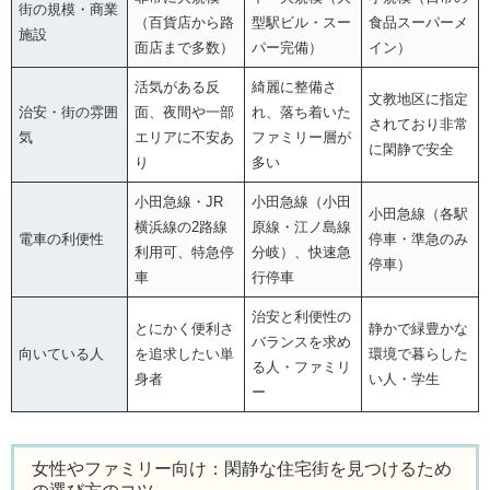
街の規模・商業
（百貨店から路
型駅ビル・スー
食品スーパーメ
施設
面店まで多数）
パー完備）
イン）
活気がある反
綺麗に整備さ
文教地区に指定
治安・街の雰囲
面、夜間や一部
れ、落ち着いた
されており非常
気
エリアに不安あ
ファミリー層が
に閑静で安全
り
多い
小田急線・JR
小田急線（小田
小田急線（各駅
横浜線の2路線
原線・江ノ島線
電車の利便性
停車・準急のみ
利用可、特急停
分岐）、快速急
停車）
車
行停車
治安と利便性の
とにかく便利さ
静かで緑豊かな
バランスを求め
向いている人
を追求したい単
環境で暮らした
る人・ファミリ
身者
い人・学生
ー
女性やファミリー向け：閑静な住宅街を見つけるため