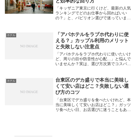
と効率的な回り方
「キッザニア東京に行くけど、最新の人気
ランキングでどのお仕事から回ればいい
の？」と、パビリオン選びで迷っていませ
んか。この記事では、絶対に外せない大人
気アクティビティ上位5つと、混雑を避け
て効率よく楽しむための攻略法を分かりや
「アパホテルをラブホ代わりに使
ホテル
すく解説します...
える？」カップル利用のメリット
と失敗しない注意点
「アパホテルをラブホ代わりに使いたいけ
ど、周りの目や防音性が心配…」と悩んで
いませんか？実は、選び方次第でコスパ抜
群の快適なデート空間を作れます。この記
事では、カップルで利用するメリットや、
失敗しない賢い使い方と注意点を徹底解説
台東区のデカ盛りで本当に美味し
ホテル
します。アパ...
くて安い店はどこ？失敗しない選
び方のコツ
「台東区でデカ盛りを食べたいけれど、本
当に美味しくて安いお店はどこ？」ガッツ
リ食べたい日、お店選びに迷うこともあり
ますよね。台東区には、上野や浅草エリア
を中心に、安くて美味しいデカ盛りの名店
が多数存在します。下町ならではのサービ
ス精神から、...