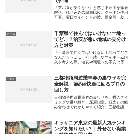
で回避
「アパ直が安くない」と感じる理由を徹底
解説。税サ込みの総額比較、クーポン併用
可否、曜日やイベントの波、返金可→差し
替え運用、OTAとの使い分けまで、5分で
最適チャネルにたどり着く実践手順を紹介
します。
千葉県で住んではいけない土地っ
ホテル
てどこ？治安が悪い地域の見分け
方と対策
「千葉県で住んではいけない土地ってどこ
なんだろう……」引っ越しやマイホーム購
入を考える際、治安や環境への不安は尽き
ませんよね。結論から言うと、千葉県内に
は一部の巨大ターミナル駅周辺や犯罪発生
率が突出しているエリアなど、居住を慎重
三都物語周遊乗車券の裏ワザを完
ホテル
に検討すべき...
全解説｜節約&快適に回るプロの
回し方
三都物語周遊乗車券の裏ワザを、購入タイ
ミングや乗り継ぎ、座席指定、観光との組
み合わせでわかりやすく紹介。三都物語周
遊乗車券 裏ワザを押さえ、京都・大阪・
神戸をお得に効率良く巡るコツを解説しま
す。
キッザニア東京の最新人気ランキ
ホテル
ングを知りたい？｜外せない職業