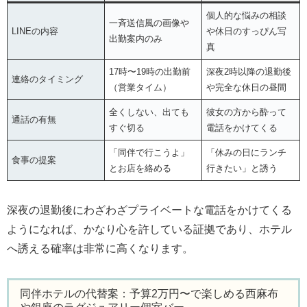
個人的な悩みの相談
一斉送信風の画像や
LINEの内容
や休日のすっぴん写
出勤案内のみ
真
17時〜19時の出勤前
深夜2時以降の退勤後
連絡のタイミング
（営業タイム）
や完全な休日の昼間
全くしない、出ても
彼女の方から酔って
通話の有無
すぐ切る
電話をかけてくる
「同伴で行こうよ」
「休みの日にランチ
食事の提案
とお店を絡める
行きたい」と誘う
深夜の退勤後にわざわざプライベートな電話をかけてくる
ようになれば、かなり心を許している証拠であり、ホテル
へ誘える確率は非常に高くなります。
同伴ホテルの代替案：予算2万円〜で楽しめる西麻布