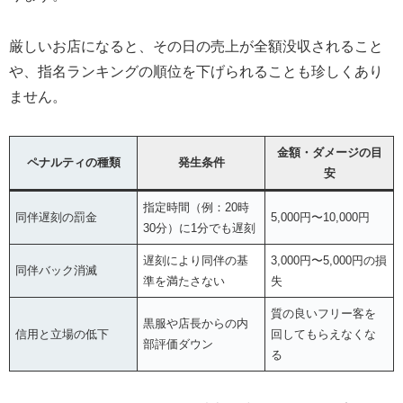
厳しいお店になると、その日の売上が全額没収されること
や、指名ランキングの順位を下げられることも珍しくあり
ません。
金額・ダメージの目
ペナルティの種類
発生条件
安
指定時間（例：20時
同伴遅刻の罰金
5,000円〜10,000円
30分）に1分でも遅刻
遅刻により同伴の基
3,000円〜5,000円の損
同伴バック消滅
準を満たさない
失
質の良いフリー客を
黒服や店長からの内
信用と立場の低下
回してもらえなくな
部評価ダウン
る