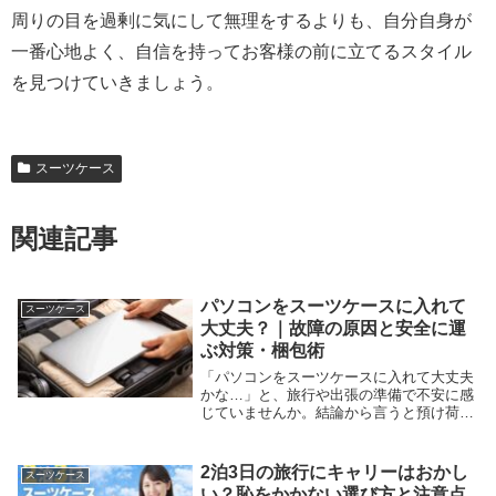
周りの目を過剰に気にして無理をするよりも、自分自身が
一番心地よく、自信を持ってお客様の前に立てるスタイル
を見つけていきましょう。
スーツケース
関連記事
パソコンをスーツケースに入れて
スーツケース
大丈夫？｜故障の原因と安全に運
ぶ対策・梱包術
「パソコンをスーツケースに入れて大丈夫
かな…」と、旅行や出張の準備で不安に感
じていませんか。結論から言うと預け荷物
は故障リスクが高く危険ですが、この記事
では壊れる原因や、やむを得ず入れる場合
の安全な梱包手順、機内持ち込みルールを
2泊3日の旅行にキャリーはおかし
スーツケース
解説します。...
い？恥をかかない選び方と注意点