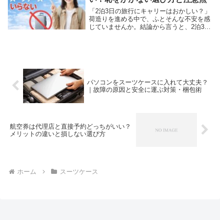
「2泊3日の旅行にキャリーはおかしい？」
荷造りを進める中で、ふとそんな不安を感
じていませんか。結論から言うと、2泊3日
の旅行でキャリーケースを使うのはまった
くおかしくありません。むしろ、移動手段
や目的によっては最適な選択肢です。なぜ
なら、お...
パソコンをスーツケースに入れて大丈夫？
｜故障の原因と安全に運ぶ対策・梱包術
航空券は代理店と直接予約どっちがいい？
メリットの違いと損しない選び方
ホーム
スーツケース