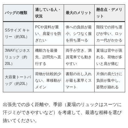
適している人・
懸念点・デメリ
バッグの種類
最大のメリット
状況
ット
PCや資料が重
体への負担が最
階段での持ち運
SSサイズ キャ
い、肩凝りを防
小、シワなく服
びが辛い、ロッ
リー（約30L）
ぎたい
を持ち運べる
カー代がかかる
3WAYビジネス
機動力を最優
両手が空き、満
夏場は背中が蒸
リュック（約
先、訪問先へ直
員電車でも動き
れる、荷物が多
20L）
行する
やすい
いと肩が痛む
荷物が比較的少
書類の出し入れ
片側の肩だけに
大容量トートバ
ない、車移動が
が最も素早くス
負担が集中し、
ッグ（約20L）
メイン
マート
姿勢が崩れる
出張先での歩く距離や、季節（夏場のリュックはスーツに
汗ジミができやすいなど）を考慮して、最適な相棒を選び
抜いてください。