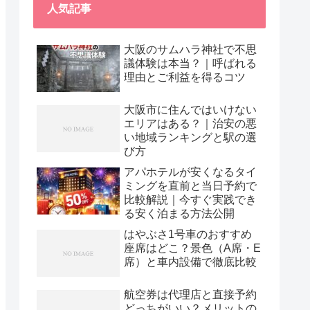
人気記事
大阪のサムハラ神社で不思
議体験は本当？｜呼ばれる
理由とご利益を得るコツ
大阪市に住んではいけない
エリアはある？｜治安の悪
い地域ランキングと駅の選
び方
アパホテルが安くなるタイ
ミングを直前と当日予約で
比較解説｜今すぐ実践でき
る安く泊まる方法公開
はやぶさ1号車のおすすめ
座席はどこ？景色（A席・E
席）と車内設備で徹底比較
航空券は代理店と直接予約
どっちがいい？メリットの