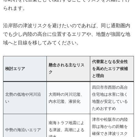
られます。
沿岸部の津波リスクを避けたいのであれば、同じ通勤圏内
でも少し内陸の高台に位置するエリアや、地盤が強固な地
域へと目線を移してみてください。
代替案となる安全性
懸念される主なリス
検討エリア
を高めたエリア候補
ク
と理由
四日市市西部の高台
北勢の低地や河川沿
大雨時の河川氾濫、
住宅地は水害に強く
い
内水氾濫、液状化
地盤が安定している
ためおすすめ
津市や松阪市の内陸
南海トラフ地震によ
部は海からの距離を
中勢の海沿いエリア
る津波、高潮による
確保でき津波リスク
浸水