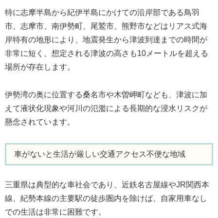
特に志摩半島から紀伊半島にかけての沿岸部である鳥羽
市、志摩市、南伊勢町、尾鷲市、熊野市などはリアス式海
岸特有の地形により、地震発生から津波到達までの時間が
非常に短く、想定される津波の高さも10メートルを超える
場所が存在します。
伊勢湾の奥に位置する桑名市や木曽岬町なども、津波に加
えて液状化現象や河川の氾濫による長期的な浸水リスクが
懸念されています。
車がないと生活が厳しい交通アクセス不便な地域
三重県は典型的な車社会であり、近鉄名古屋線やJR関西本
線、紀勢本線の主要駅の徒歩圏内を除けば、自家用車なし
での生活は非常に困難です。