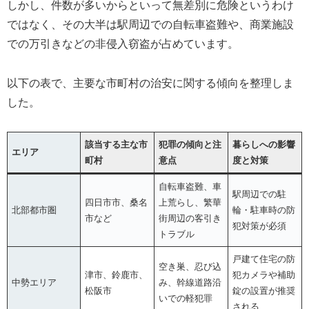
しかし、件数が多いからといって無差別に危険というわけ
ではなく、その大半は駅周辺での自転車盗難や、商業施設
での万引きなどの非侵入窃盗が占めています。
以下の表で、主要な市町村の治安に関する傾向を整理しま
した。
該当する主な市
犯罪の傾向と注
暮らしへの影響
エリア
町村
意点
度と対策
自転車盗難、車
駅周辺での駐
四日市市、桑名
上荒らし、繁華
北部都市圏
輪・駐車時の防
市など
街周辺の客引き
犯対策が必須
トラブル
戸建て住宅の防
空き巣、忍び込
津市、鈴鹿市、
犯カメラや補助
中勢エリア
み、幹線道路沿
松阪市
錠の設置が推奨
いでの軽犯罪
される