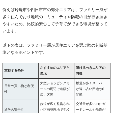
例えば鈴鹿市や四日市市の郊外エリアは、ファミリー層が
多く住んでおり地域のコミュニティや防犯の目が行き届き
やすいため、比較的安心して子育てができる環境が整って
います。
以下の表は、ファミリー層が居住エリアを選ぶ際の判断基
準となるポイントです。
おすすめのエリアと
避けるべきエリアの
重視する条件
環境
特徴
大型ショッピングモ
坂道が多くスーパー
日常の買い物と利便
ールの周辺で道幅が
が遠い古い団地や山
性
広い区画
間部
歩道が広く整備され
交通量が多いのにガ
通学の安全性
た区画整理地で学校
ードレールや歩道が